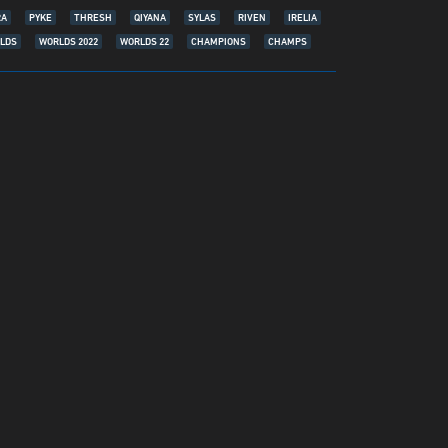
RA
PYKE
THRESH
QIYANA
SYLAS
RIVEN
IRELIA
LDS
WORLDS 2022
WORLDS 22
CHAMPIONS
CHAMPS