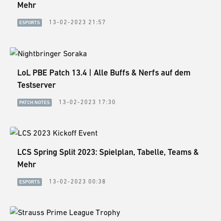
GUIDES
Mehr
13-02-2023 21:57
ESPORTS
ESPORTS
LORE
CHAMPIONS
LoL PBE Patch 13.4 | Alle Buffs & Nerfs auf dem
Testserver
MORE
13-02-2023 17:30
PATCH NOTES
HARDWARE
LCS Spring Split 2023: Spielplan, Tabelle, Teams &
Mehr
13-02-2023 00:38
ESPORTS