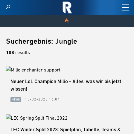
HOME
Suchergebnis: Jungle
VIDEOS
108
results
SCORES
CHAMPION STATS
Neuer LoL Champion Milio - Alles, was wir bis jetzt
wissen!
NEWS
15-02-2023 16:04
NEWS
SKINS
PATCH NOTES
LEC Winter Split 2023: Spielplan, Tabelle, Teams &