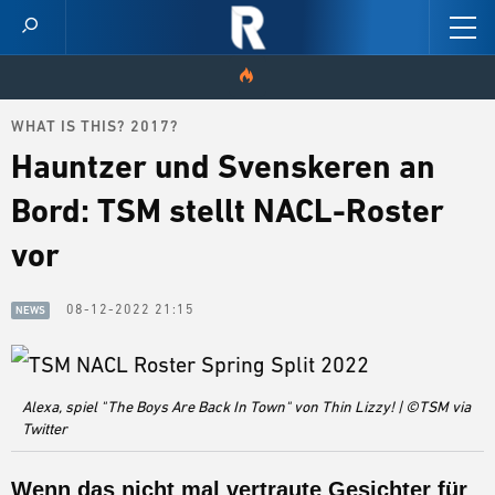
WHAT IS THIS? 2017?
HOME
Hauntzer und Svenskeren an
VIDEOS
Bord: TSM stellt NACL-Roster
SCORES
vor
CHAMPION STATS
08-12-2022 21:15
NEWS
NEWS
SKINS
Alexa, spiel "The Boys Are Back In Town" von Thin Lizzy! | ©TSM via
Twitter
PATCH NOTES
Wenn das nicht mal vertraute Gesichter für